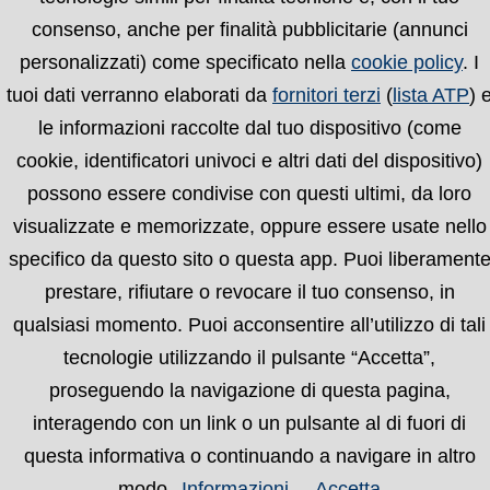
consenso, anche per finalità pubblicitarie (annunci
personalizzati) come specificato nella
cookie policy
. I
tuoi dati verranno elaborati da
fornitori terzi
(
lista ATP
) 
le informazioni raccolte dal tuo dispositivo (come
cookie, identificatori univoci e altri dati del dispositivo)
possono essere condivise con questi ultimi, da loro
visualizzate e memorizzate, oppure essere usate nello
specifico da questo sito o questa app. Puoi liberament
prestare, rifiutare o revocare il tuo consenso, in
qualsiasi momento. Puoi acconsentire all’utilizzo di tali
Chi siamo
Condizioni
Privacy Policy
Cookie
tecnologie utilizzando il pulsante “Accetta”,
Policy
proseguendo la navigazione di questa pagina,
interagendo con un link o un pulsante al di fuori di
© 2008-2026 Valencia.it | tutti i diritti riservati |
questa informativa o continuando a navigare in altro
P.IVA: 05722610481
modo.
Informazioni
Accetta