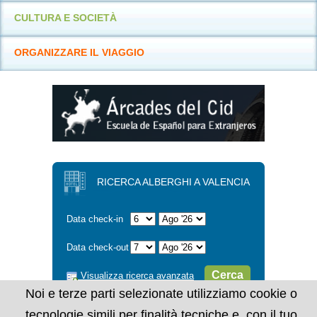
CULTURA E SOCIETÀ
ORGANIZZARE IL VIAGGIO
RICERCA ALBERGHI A VALENCIA
Data check-in
Data check-out
Cerca
Visualizza ricerca avanzata
Noi e terze parti selezionate utilizziamo cookie o
tecnologie simili per finalità tecniche e, con il tuo