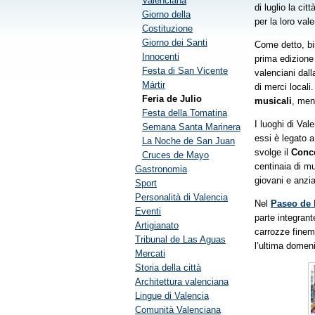
Valenciana
di luglio la cit
Giorno della
per la loro val
Costituzione
Giorno dei Santi
Come detto, bis
Innocenti
prima edizione
Festa di San Vicente
valenciani dall
Mártir
di merci locali
Feria de Julio
musicali
, men
Festa della Tomatina
I luoghi di Val
Semana Santa Marinera
essi è legato 
La Noche de San Juan
svolge il
Conco
Cruces de Mayo
centinaia di m
Gastronomia
giovani e anzia
Sport
Personalità di Valencia
Nel
Paseo de 
Eventi
parte integrant
Artigianato
carrozze finem
Tribunal de Las Aguas
l’ultima domeni
Mercati
Storia della città
Architettura valenciana
Lingue di Valencia
Comunità Valenciana