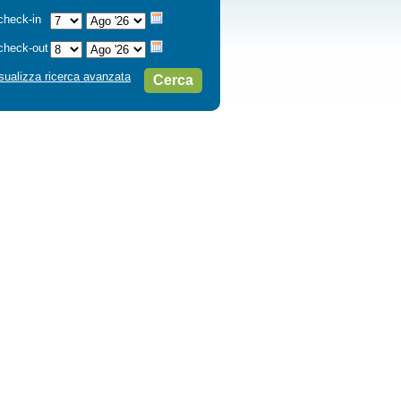
check-in
check-out
sualizza ricerca avanzata
Cerca