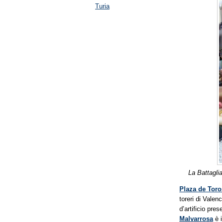
Turia
La Battagli
Plaza de Toro
toreri di Valen
d’artificio pre
Malvarrosa
è i