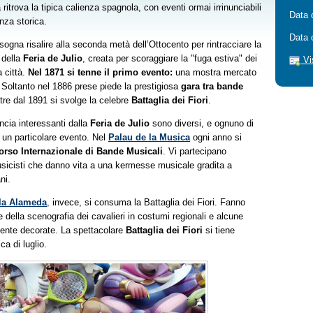
tà ritrova la tipica calienza spagnola, con eventi ormai irrinunciabili
Data 
enza storica.
Data 
ogna risalire alla seconda metà dell’Ottocento per rintracciare la
 della
Feria de Julio
, creata per scoraggiare la "fuga estiva" dei
Vi
a città.
Nel 1871 si tenne il primo evento:
una mostra mercato
. Soltanto nel 1886 prese piede la prestigiosa
g
ara tra bande
tre dal 1891 si svolge la celebre
Battaglia dei Fiori
.
encia interessanti dalla
Feria de Julio
sono diversi, e ognuno di
a un particolare evento. Nel
Palau de la Musica
ogni anno si
rso Internazionale di Bande Musicali
. Vi partecipano
usicisti che danno vita a una kermesse musicale gradita a
ni.
la Alameda
, invece, si consuma la Battaglia dei Fiori. Fanno
e della scenografia dei cavalieri in costumi regionali e alcune
ente decorate. La spettacolare
Battaglia dei Fiori
si tiene
ca di luglio.