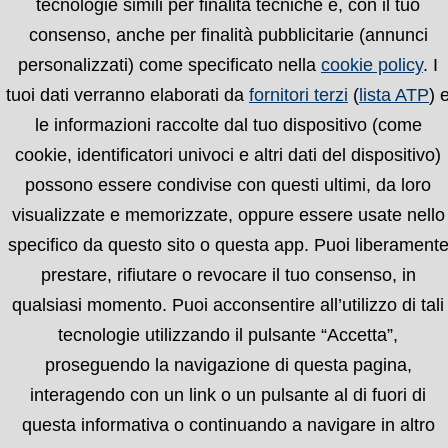
tecnologie simili per finalità tecniche e, con il tuo
consenso, anche per finalità pubblicitarie (annunci
personalizzati) come specificato nella
cookie policy
. I
tuoi dati verranno elaborati da
fornitori terzi
(
lista ATP
) 
le informazioni raccolte dal tuo dispositivo (come
cookie, identificatori univoci e altri dati del dispositivo)
possono essere condivise con questi ultimi, da loro
visualizzate e memorizzate, oppure essere usate nello
specifico da questo sito o questa app. Puoi liberament
prestare, rifiutare o revocare il tuo consenso, in
qualsiasi momento. Puoi acconsentire all’utilizzo di tali
Chi siamo
Condizioni
Privacy Policy
Cookie
tecnologie utilizzando il pulsante “Accetta”,
Policy
proseguendo la navigazione di questa pagina,
interagendo con un link o un pulsante al di fuori di
© 2008-2026 Valencia.it | tutti i diritti riservati |
questa informativa o continuando a navigare in altro
P.IVA: 05722610481