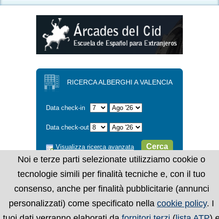
RICERCA ALBERGHI A VALENCIA
Data check-in
Data check-out
Cerca
Visualizza ricerca avanzata
Noi e terze parti selezionate utilizziamo cookie o
tecnologie simili per finalità tecniche e, con il tuo
consenso, anche per finalità pubblicitarie (annunci
personalizzati) come specificato nella
cookie policy
. I
tuoi dati verranno elaborati da
fornitori terzi
(
lista ATP
) 