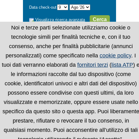
Data check-out
Cerca
Visualizza ricerca avanzata
Noi e terze parti selezionate utilizziamo cookie o
tecnologie simili per finalità tecniche e, con il tuo
consenso, anche per finalità pubblicitarie (annunci
personalizzati) come specificato nella
cookie policy
. I
tuoi dati verranno elaborati da
fornitori terzi
(
lista ATP
) 
le informazioni raccolte dal tuo dispositivo (come
cookie, identificatori univoci e altri dati del dispositivo)
possono essere condivise con questi ultimi, da loro
visualizzate e memorizzate, oppure essere usate nello
specifico da questo sito o questa app. Puoi liberament
prestare, rifiutare o revocare il tuo consenso, in
qualsiasi momento. Puoi acconsentire all’utilizzo di tali
Chi siamo
Condizioni
Privacy Policy
Cookie