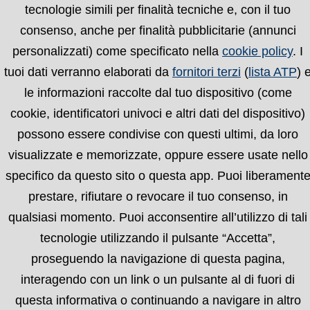
tecnologie simili per finalità tecniche e, con il tuo
consenso, anche per finalità pubblicitarie (annunci
personalizzati) come specificato nella
cookie policy
. I
tuoi dati verranno elaborati da
fornitori terzi
(
lista ATP
) 
le informazioni raccolte dal tuo dispositivo (come
cookie, identificatori univoci e altri dati del dispositivo)
possono essere condivise con questi ultimi, da loro
visualizzate e memorizzate, oppure essere usate nello
specifico da questo sito o questa app. Puoi liberament
prestare, rifiutare o revocare il tuo consenso, in
qualsiasi momento. Puoi acconsentire all’utilizzo di tali
Chi siamo
Condizioni
Privacy Policy
Cookie
tecnologie utilizzando il pulsante “Accetta”,
Policy
proseguendo la navigazione di questa pagina,
interagendo con un link o un pulsante al di fuori di
© 2008-2026 Valencia.it | tutti i diritti riservati |
questa informativa o continuando a navigare in altro
P.IVA: 05722610481