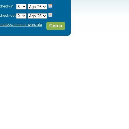
check-in
check-out
sualizza ricerca avanzata
Cerca