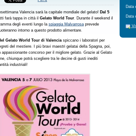
Data 
nesettimana Valencia sarà la capitale mondiale del gelato!
Dal 5
Data 
tti farà tappa in città il
Gelato World Tour
. Durante il weekend il
ramma degli eventi lungo la
spiaggia Malvarrosa
prevede
Vi
ruoteranno intorno a questo prodotto alimentare.
del Gelato World Tour di Valencia
spiccano i laboratori per
greti del mestiere. I più bravi maestri gelatai della Spagna, poi,
n appassionante concorso per il migliore gelato. Grazie al Gelato
ine, chiunque potrà scegliere tra le decine di gusti inediti
ntità industriali!