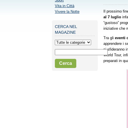
Sport
Vita in Città
Il prossimo fi
Vivere la Notte
al 7 luglio
infa
“gustoso” prog
CERCA NEL
iniziative che 
MAGAZINE
Tra gli
eventi 
apprendere i se
si sfideranno i
World Tour, inf
preparati in qua
Cerca